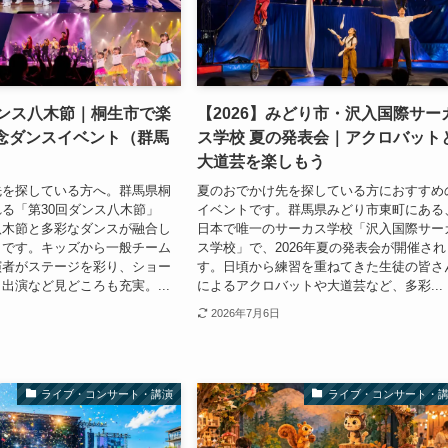
ダンス八木節｜桐生市で楽
【2026】みどり市・沢入国際サー
記念ダンスイベント（群馬
ス学校 夏の発表会｜アクロバット
大道芸を楽しもう
先を探している方へ。群馬県桐
夏のおでかけ先を探している方におすすめ
る「第30回ダンス八木節」
イベントです。群馬県みどり市東町にある
八木節と多彩なダンスが融合し
日本で唯一のサーカス学校「沢入国際サー
トです。キッズから一般チーム
ス学校」で、2026年夏の発表会が開催され
演者がステージを彩り、ショー
す。日頃から練習を重ねてきた生徒の皆さ
出演など見どころも充実。...
によるアクロバットや大道芸など、多彩...
2026年7月6日
ライブ・コンサート・講演
ライブ・コンサート・