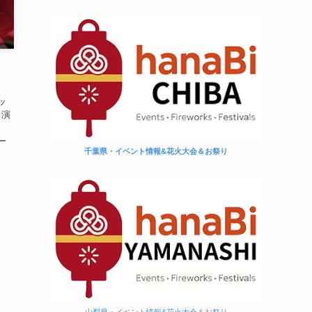
】
ッ
》演
ー
千葉県・イベント情報&花火大会＆お祭り