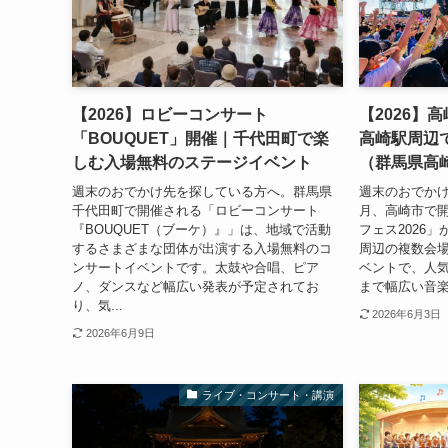
【2026】ロビーコンサート
【2026】
「BOUQUET」開催｜千代田町で楽
高崎駅周辺
しむ入場無料のステージイベント
（群馬県高
週末のおでかけ先を探している方へ。群馬県
週末のおでかけ
千代田町で開催される「ロビーコンサート
月、高崎市で
『BOUQUET（ブーケ）』」は、地域で活動
フェス2026
するさまざまな団体が出演する入場無料のコ
周辺の複数会
ンサートイベントです。太鼓や合唱、ピア
ベントで、人
ノ、ダンスなど幅広い発表が予定されてお
まで幅広い音楽
り、気...
2026年6月3日
2026年6月9日
ライブ・コンサート・講演