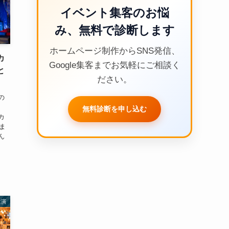
イベント集客のお悩
み、無料で診断します
ホームページ制作からSNS発信、
カ
Google集客までお気軽にご相談く
と
ださい。
の
、
無料診断を申し込む
カ
ま
ん
講演