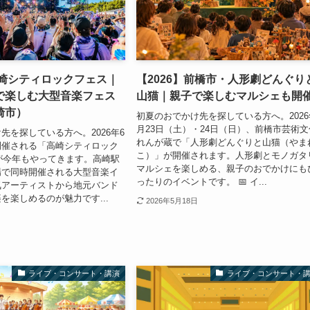
高崎シティロックフェス｜
【2026】前橋市・人形劇どんぐり
で楽しむ大型音楽フェス
山猫｜親子で楽しむマルシェも開
崎市）
初夏のおでかけ先を探している方へ。2026
月23日（土）・24日（日）、前橋市芸術文
先を探している方へ。2026年6
れんが蔵で「人形劇どんぐりと山猫（やま
開催される「高崎シティロック
こ）」が開催されます。人形劇とモノガタ
」が今年もやってきます。高崎駅
マルシェを楽しめる、親子のおでかけにも
場で同時開催される大型音楽イ
ったりのイベントです。 📅 イ...
気アーティストから地元バンド
を楽しめるのが魅力です...
2026年5月18日
ライブ・コンサート・講演
ライブ・コンサート・