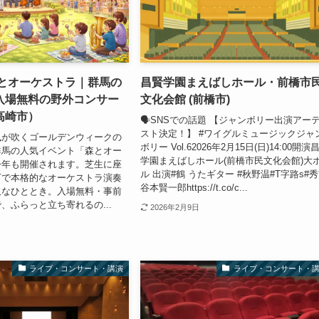
森とオーケストラ｜群馬の
昌賢学園まえばしホール・前橋市
入場無料の野外コンサー
文化会館 (前橋市)
高崎市）
🗣SNSでの話題 【ジャンボリー出演アー
スト決定！】 #ワイグルミュージックジャ
風が吹くゴールデンウィークの
ボリー Vol.62026年2月15日(日)14:00開演
群馬の人気イベント「森とオー
学園まえばしホール(前橋市民文化会館)大
今年も開催されます。芝生に座
ル 出演#鶴 うたギター #秋野温#T字路s#秀
下で本格的なオーケストラ演奏
谷本賢一郎https://t.co/c...
沢なひととき。入場無料・事前
、ふらっと立ち寄れるの...
2026年2月9日
ライブ・コンサート・講演
ライブ・コンサート・