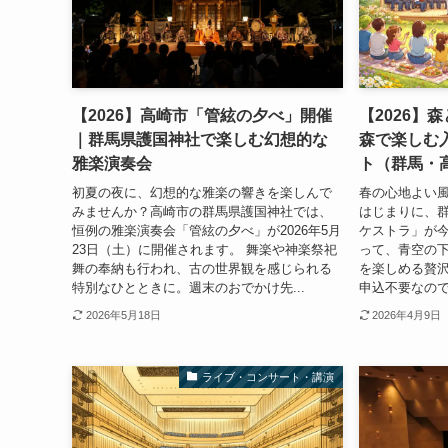
【2026】高崎市「管絃の夕べ」開催
【2026】
｜群馬県護国神社で楽しむ幻想的な
森で楽しむ
雅楽演奏会
ト（群馬・
初夏の夜に、幻想的な雅楽の響きを楽しんで
春の心地よい
みませんか？高崎市の群馬県護国神社では、
はじまりに、
恒例の雅楽演奏会「管絃の夕べ」が2026年5月
ケストラ」が
23日（土）に開催されます。 舞楽や神楽祭祀
って、青空の
舞の奉納も行われ、古の世界観を感じられる
を楽しめる贅
特別なひとときに。週末のおでかけ先...
申込不要なので
2026年5月18日
2026年4月9日
ライブ・コンサート・講演