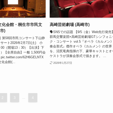
文化会館・桐生市市民文
高崎芸術劇場 (高崎市)
市)
🗣SNSでの話題 【9/5（金）Web先行発売
群馬交響楽団×高崎芸術劇場GTシンフォニ
題 第58回市民コンサート下山静
ク・コンサート vol.5『オペラ《カルメン
ート2026年2月7日(土) 小
奏会形式』傑作オペラ《カルメン》の世界
00（開場13：30）【出演】下
を、沼尻竜典指揮の下、豪華キャストとオ
）【全席自由】一般 1,500円会
ケストラが演奏会形式で描きます。 ...
ic.twitter.com/62H6GELNTX
化会館(...
2026年1月27日
2
3
...
4