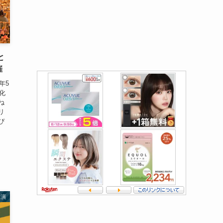
と
催
年5
化
ね
リ
ぴ
講演