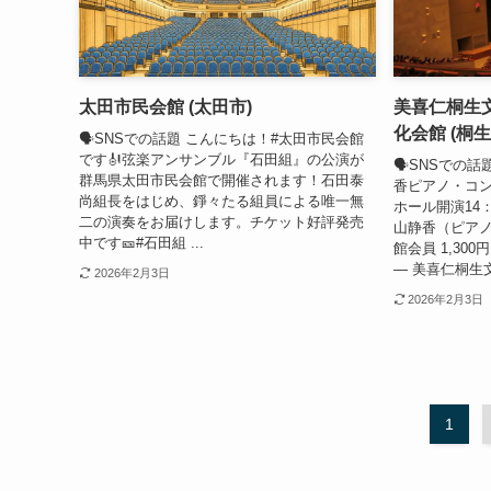
太田市民会館 (太田市)
美喜仁桐生
化会館 (桐生
🗣SNSでの話題 こんにちは！#太田市民会館
です🎻弦楽アンサンブル『石田組』の公演が
🗣SNSでの話
群馬県太田市民会館で開催されます！石田泰
香ピアノ・コンサ
尚組長をはじめ、錚々たる組員による唯一無
ホール開演14：
二の演奏をお届けします。チケット好評発売
山静香（ピアノ
中です🎫#石田組 ...
館会員 1,300円 p
— 美喜仁桐生文
2026年2月3日
2026年2月3日
1