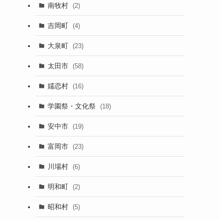
南牧村
(2)
吉岡町
(4)
大泉町
(23)
太田市
(58)
嬬恋村
(16)
学園祭・文化祭
(18)
安中市
(19)
富岡市
(23)
川場村
(6)
明和町
(2)
昭和村
(5)