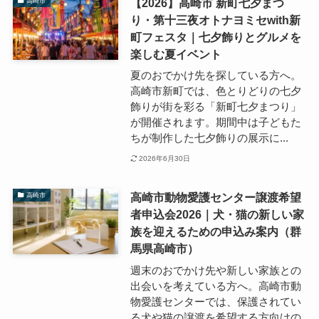
【2026】高崎市 新町七夕まつ
高崎市
り・第十三夜オトナヨミセwith新
町フェスタ｜七夕飾りとグルメを
楽しむ夏イベント
夏のおでかけ先を探している方へ。
高崎市新町では、色とりどりの七夕
飾りが街を彩る「新町七夕まつり」
が開催されます。期間中は子どもた
ちが制作した七夕飾りの展示に...
2026年6月30日
高崎市動物愛護センター譲渡希望
高崎市
者申込会2026｜犬・猫の新しい家
族を迎えるための申込み案内（群
馬県高崎市）
週末のおでかけ先や新しい家族との
出会いを考えている方へ。高崎市動
物愛護センターでは、保護されてい
る犬や猫の譲渡を希望する方向けの