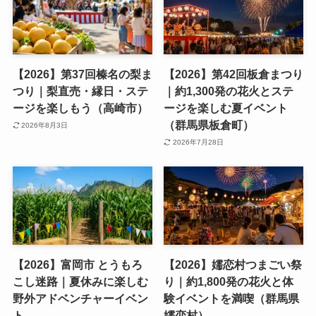
【2026】第37回榛名の梨ま
【2026】第42回板倉まつり
つり｜梨直売・縁日・ステ
｜約1,300発の花火とステ
ージを楽しもう（高崎市）
ージを楽しむ夏イベント
（群馬県板倉町）
2026年8月3日
2026年7月28日
【2026】富岡市 とうもろ
【2026】嬬恋村つまごい祭
こし迷路｜夏休みに楽しむ
り｜約1,800発の花火と体
野外アドベンチャーイベン
験イベントを満喫（群馬県
ト
嬬恋村）