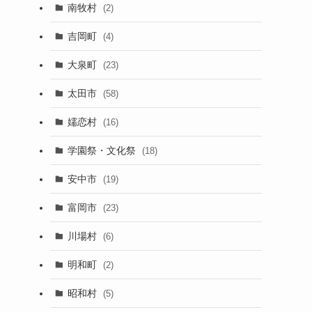
南牧村
(2)
吉岡町
(4)
大泉町
(23)
太田市
(58)
嬬恋村
(16)
学園祭・文化祭
(18)
安中市
(19)
富岡市
(23)
川場村
(6)
明和町
(2)
昭和村
(5)