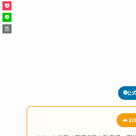
🌐
公式
🚗 