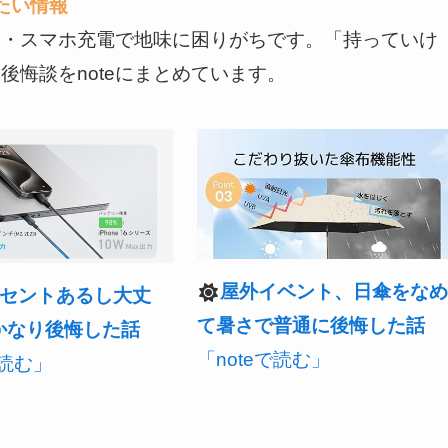
たい情報
物・スマホ充電で地味に困りがちです。「持っていけ
悔談をnoteにまとめています。
屋外イベント、日傘をな
セントあるし大丈
て暑さで普通に後悔した話
かなり後悔した話
「noteで読む」
で読む」