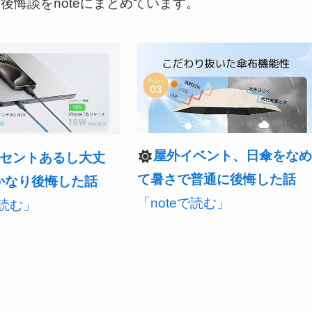
悔談をnoteにまとめています。
屋外イベント、日傘をな
セントあるし大丈
て暑さで普通に後悔した話
かなり後悔した話
「noteで読む」
で読む」