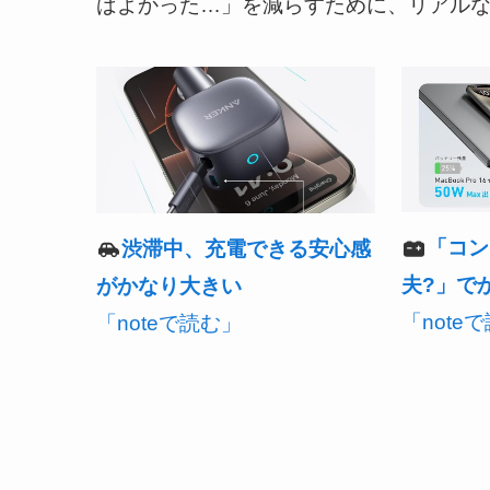
ばよかった…」を減らすために、リアルな後
「コン
渋滞中、充電できる安心感
夫?」で
がかなり大きい
「note
「noteで読む」