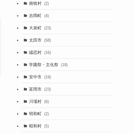
南牧村
(2)
吉岡町
(4)
大泉町
(23)
太田市
(58)
嬬恋村
(16)
学園祭・文化祭
(18)
安中市
(19)
富岡市
(23)
川場村
(6)
明和町
(2)
昭和村
(5)