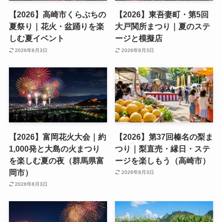
群馬県の魅力をPRしております。ご支援・ご協力・拡散
等お願い致します(‘◇’)ゞ
関連イベント
【2026】高崎市くらぶちの
【2026】東吾妻町・第5回
夏祭り｜花火・盆踊りを楽
大戸関所まつり｜夏のステ
しむ夏イベント
ージと模擬店
2026年8月3日
2026年8月3日