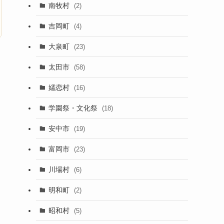
南牧村
(2)
吉岡町
(4)
大泉町
(23)
太田市
(58)
嬬恋村
(16)
学園祭・文化祭
(18)
安中市
(19)
富岡市
(23)
川場村
(6)
明和町
(2)
昭和村
(5)