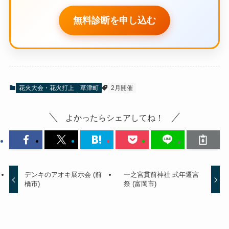
無料診断を申し込む
花火大会・花火打上
草津町
2月開催
よかったらシェアしてね！
デンキのアオキ展示会 (前
一之宮貫前神社 式年遷宮
橋市)
祭 (富岡市)