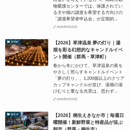
物愛護センターでは、保護されてい
る犬や猫の譲渡を希望する方向けの
「譲渡希望者申込会」が定期的...
2026年6月22日
【2026】草津温泉 夢の灯り｜湯
草津町
畑を彩る幻想的なキャンドルイベ
ント開催（群馬・草津町）
春から冬にかけて、草津温泉の夜を
やさしく照らすキャンドルイベント
「夢の灯り」。1,200個以上のクリア
カップキャンドルが並び、湯畑の湯
けむりと重なる光景は、思わず...
2026年6月15日
【2026】桐生えきなか市｜毎週日
桐生市
曜開催！新鮮野菜と特産品が並ぶ
朝市（群馬・桐生市）