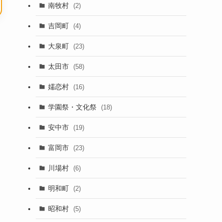
南牧村
(2)
吉岡町
(4)
大泉町
(23)
太田市
(58)
嬬恋村
(16)
学園祭・文化祭
(18)
安中市
(19)
富岡市
(23)
川場村
(6)
明和町
(2)
昭和村
(5)