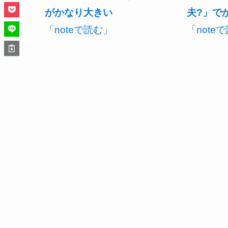
夫?」で
がかなり大きい
「note
「noteで読む」