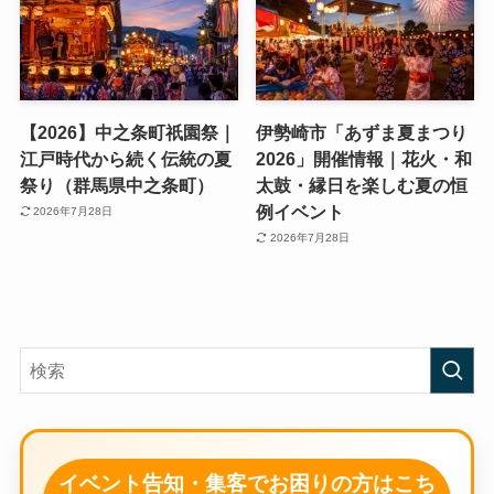
【2026】藤岡まつり｜神
【2026】甘楽町商工会夏ま
輿・山車・パレードを楽し
つり＆花火大会｜約2000発
む秋祭り（群馬県藤岡市）
の花火を楽しむ8月14日
2026年8月3日
2026年8月3日
【2026】中之条町祇園祭｜
伊勢崎市「あずま夏まつり
江戸時代から続く伝統の夏
2026」開催情報｜花火・和