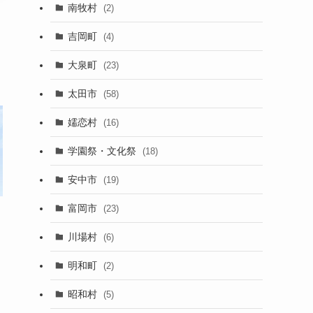
南牧村
(2)
吉岡町
(4)
大泉町
(23)
太田市
(58)
嬬恋村
(16)
学園祭・文化祭
(18)
安中市
(19)
富岡市
(23)
め
川場村
(6)
明和町
(2)
昭和村
(5)