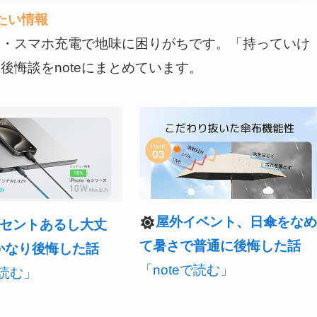
たい情報
物・スマホ充電で地味に困りがちです。「持っていけ
悔談をnoteにまとめています。
屋外イベント、日傘をな
セントあるし大丈
て暑さで普通に後悔した話
かなり後悔した話
「noteで読む」
で読む」